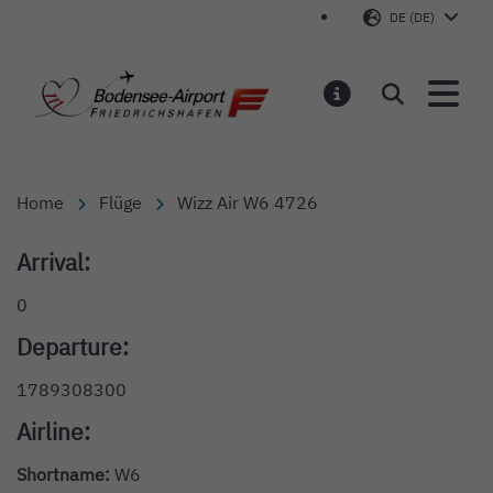
DE (DE)
Bodensee-Airport Friedr
Suchen
MELDUNGEN
Home
Flüge
Wizz Air W6 4726
Arrival:
0
Departure:
1789308300
Airline:
Shortname:
W6