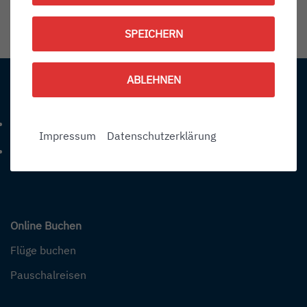
1789308300
SPEICHERN
Information:
ABLEHNEN
Kontakt
+49 (0) 7541-284 0
Telefonnummer: 4 9 0 7 5 4 1 2 8 4 0
Impressum
Datenschutzerklärung
info@bodensee-airport.eu
E-Mail Adresse: info@bodensee-airport.eu
Online Buchen
Flüge buchen
Pauschalreisen