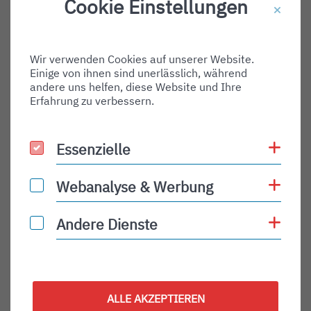
Cookie Einstellungen
Destination Gate:
Via Airport:
Wir verwenden Cookies auf unserer Website.
Shortname:
Einige von ihnen sind unerlässlich, während
Type:
andere uns helfen, diese Website und Ihre
Erfahrung zu verbessern.
departure
Status:
Coo
Essenzielle
Essenzielle
PLN
Status Description:
Coo
Webanalyse & Werbung
Webanalyse & Werbung
Checkin:
Coo
Andere Dienste
Andere Dienste
Codeshare:
Baggage:
Display Time:
ALLE AKZEPTIEREN