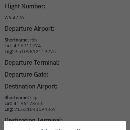
Flight Number:
W6 4726
Departure Airport:
Shortname:
fdh
Lat:
47.6711274
Lng:
9.5109812119275
Departure Terminal:
Departure Gate:
Destination Airport:
Shortname:
skp
Lat:
41.96173655
Lng:
21.621843594367
Destination Terminal: