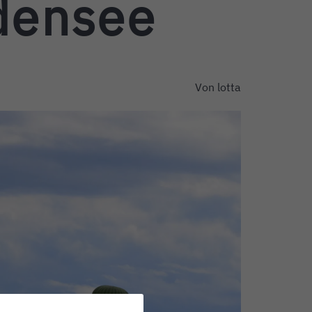
odensee
Von
lotta