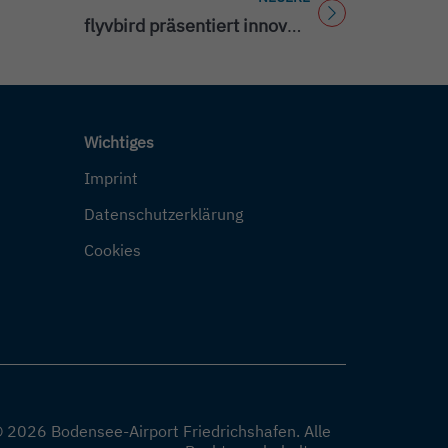
Titel für Beitrag
flyvbird präsentiert innovatives Konzept am Bodensee-Airport
Wichtiges
Imprint
Datenschutzerklärung
Cookies
 2026 Bodensee-Airport Friedrichshafen.
Alle