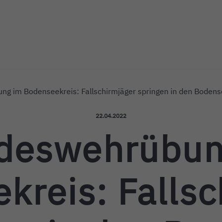
ichshafen
g im Bodenseekreis: Fallschirmjäger springen in den Boden
Veröffentlicht am:
22.04.2022
deswehrübun
kreis: Fallsc