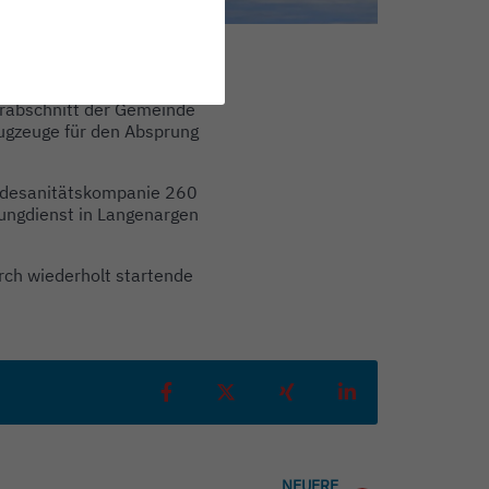
giments 26 aus Zweibrücken
rabschnitt der Gemeinde
ugzeuge für den Absprung
andesanitätskompanie 260
rungdienst in Langenargen
rch wiederholt startende
Teilen auf Facebook
Teilen auf X
Teilen auf Xing
Teilen auf Linked
NEUERE