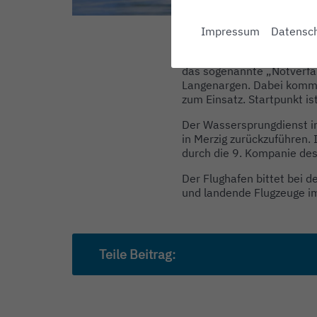
Impressum
Datensch
Von Montag, 22. bis Samst
das sogenannte „Notverfa
Langenargen. Dabei komme
zum Einsatz. Startpunkt is
Der Wassersprungdienst i
in Merzig zurückzuführen.
durch die 9. Kompanie des
Der Flughafen bittet bei 
und landende Flugzeuge i
Teile Beitrag: