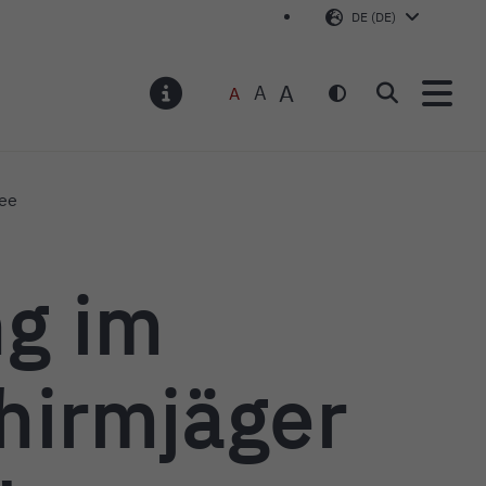
DE (DE)
A
A
A
Suchen
MELDUNGEN
see
g im
hirmjäger