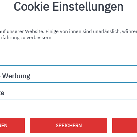
Cookie Einstellungen
f unserer Website. Einige von ihnen sind unerlässlich, währe
Erfahrung zu verbessern.
& Werbung
ng
te
REN
SPEICHERN