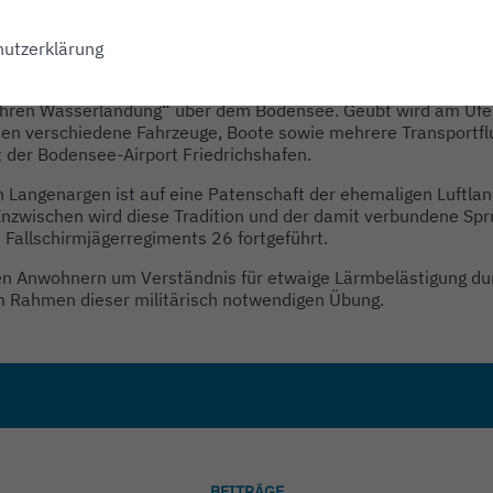
utzerklärung
ag, 27. Juli 2024 übt die Bundeswehr des Fallschirmjägerre
hren Wasserlandung“ über dem Bodensee. Geübt wird am Ufe
n verschiedene Fahrzeuge, Boote sowie mehrere Transportfl
t der Bodensee-Airport Friedrichshafen.
n Langenargen ist auf eine Patenschaft der ehemaligen Luftl
 Inzwischen wird diese Tradition und der damit verbundene Sp
 Fallschirmjägerregiments 26 fortgeführt.
den Anwohnern um Verständnis für etwaige Lärmbelästigung du
m Rahmen dieser militärisch notwendigen Übung.
BEITRÄGE