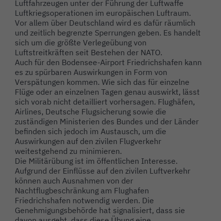
Luftfahrzeugen
unter
der
Führung
der
Luftwaffe
Luftkriegsoperationen im europäischen Luftraum.
Vor allem über Deutschland wird es dafür räumlich
und zeitlich begrenzte
Sperrungen
geben.
Es
handelt
sich
um
die
größte
Verlegeübung
von
Luftstreitkräften seit Bestehen der NATO.
Auch
für
den
Bodensee-Airport
Friedrichshafen
kann
es
zu
spürbaren
Auswirkungen in Form von
Verspätungen kommen. Wie sich das für einzelne
Flüge oder an einzelnen Tagen genau auswirkt, lässt
sich vorab nicht detailliert
vorhersagen. Flughäfen,
Airlines, Deutsche Flugsicherung sowie die
zuständigen
Ministerien des Bundes und der Länder
befinden sich jedoch im Austausch, um
die
Auswirkungen auf den zivilen Flugverkehr
weitestgehend zu minimieren.
Die Militärübung ist im öffentlichen Interesse.
Aufgrund der Einflüsse auf den
zivilen Luftverkehr
können auch Ausnahmen von der
Nachtflugbeschränkung am
Flughafen
Friedrichshafen notwendig werden. Die
Genehmigungsbehörde hat
signalisiert, dass sie
davon ausgeht, dass diese Übung eine