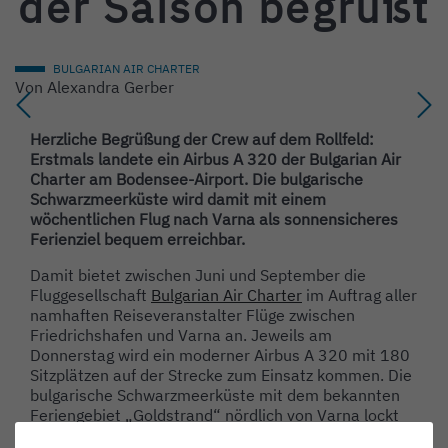
der Saison begrüßt
BULGARIAN AIR CHARTER
Von
Alexandra Gerber
Herzliche Begrüßung der Crew auf dem Rollfeld:
Erstmals landete ein Airbus A 320 der Bulgarian Air
Charter am Bodensee-Airport. Die bulgarische
Schwarzmeerküste wird damit mit einem
wöchentlichen Flug nach Varna als sonnensicheres
Ferienziel bequem erreichbar.
Damit bietet zwischen Juni und September die
Fluggesellschaft
Bulgarian Air Charter
im Auftrag aller
namhaften Reiseveranstalter Flüge zwischen
Friedrichshafen und Varna an. Jeweils am
Donnerstag wird ein moderner Airbus A 320 mit 180
Sitzplätzen auf der Strecke zum Einsatz kommen. Die
bulgarische Schwarzmeerküste mit dem bekannten
Feriengebiet „Goldstrand“ nördlich von Varna lockt
mit ihren langen Sandstränden, malerischen