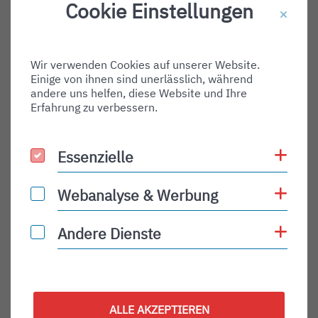
Cookie Einstellungen
Badebuchten und dem warmen Klima.
Buchungen sind über alle namhaften deutschen
Reiseveranstalter, in Reisebüros und über die
Reiseportale möglich.
Wir verwenden Cookies auf unserer Website.
Einige von ihnen sind unerlässlich, während
andere uns helfen, diese Website und Ihre
Erfahrung zu verbessern.
Coo
Essenzielle
Essenzielle
Teile Presse:
Teilen auf Facebook
Teilen auf X
Teilen auf Xing
Teilen a
Coo
Webanalyse & Werbung
Webanalyse & Werbung
ÄLTERE
Coo
Andere Dienste
Andere Dienste
Titel für Presse
SUN-AIR feiert einjähriges Jubiläum in Friedrichshafen mit 239-EUR-Return-Tickets
PRESSE
ALLE AKZEPTIEREN