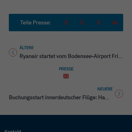
Teile Presse:
Teilen auf Facebook
Teilen auf X
Teilen auf Xing
Teilen a
ÄLTERE
Titel für Presse
Ryanair startet vom Bodensee-Airport Friedrichshafen
PRESSE
NEUERE
Titel für Presse
Buchungsstart innerdeutscher Flüge: Hamburg, Berlin & Düsseldorf
Kontakt