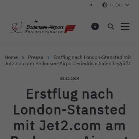
DE (DE)
Bodensee-Airport Friedr
Suchen
MELDUNGEN
Home
Presse
Erstflug nach London-Stansted mit
Jet2.com am Bodensee-Airport Friedrichshafen begrüßt
Veröffentlicht am:
21.12.2019
Erstflug nach
London-Stansted
mit Jet2.com am