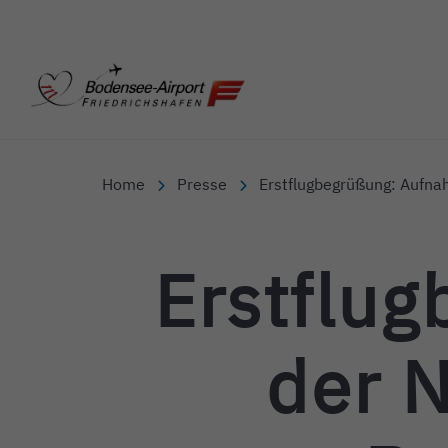
Bodensee-Airport Friedr
Home
Presse
Erstflugbegrüßung: Aufna
Erstflu
der 