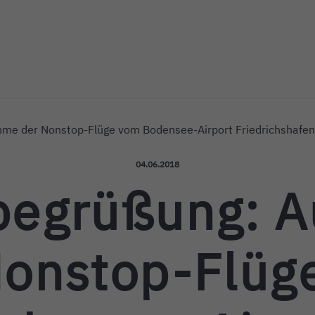
ichshafen
hme der Nonstop-Flüge vom Bodensee-Airport Friedrichshafen
Veröffentlicht am:
04.06.2018
gbegrüßung: 
Nonstop-Flüg