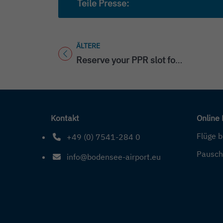
Teile Presse:
ÄLTERE
Titel für Presse
Reserve your PPR slot for the AERO 2018
Kontakt
Online
Flüge 
+49 (0) 7541-284 0
Telefonnummer: 4 9 0 7 5 4 1 2 8 4 0
Pausch
info@bodensee-airport.eu
E-Mail Adresse: info@bodensee-airport.eu