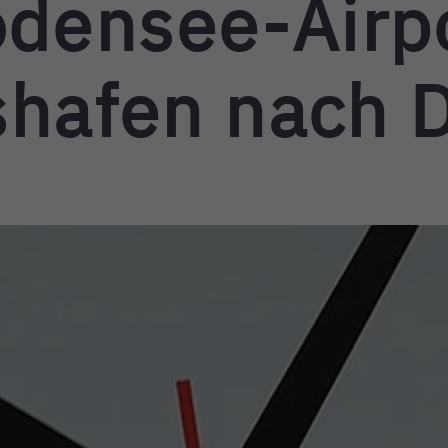
densee-Airp
shafen nach 