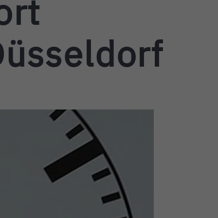
ort
Düsseldorf