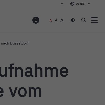
DE (DE)
A
A
A
Suchen
MELDUNGEN
 nach Düsseldorf
Aufnahme
e vom