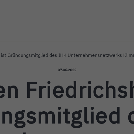
ichshafen
n ist Gründungsmitglied des IHK Unternehmensnetzwerks Klim
Veröffentlicht am:
07.06.2022
n Friedrichs
ngsmitglied 