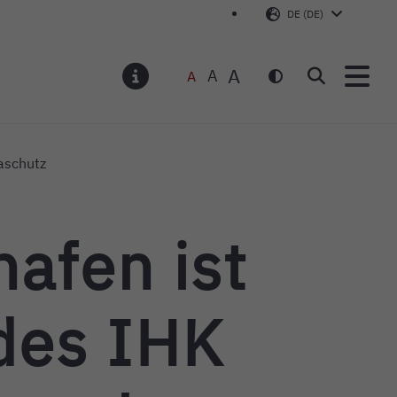
DE (DE)
A
A
A
Suchen
MELDUNGEN
aschutz
hafen ist
des IHK