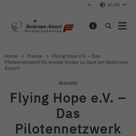
DE (DE)
Bodensee-Airport Friedr
Suchen
MELDUNGEN
Home
Presse
Flying Hope e.V. – Das
Pilotennetzwerk für kranke Kinder zu Gast am Bodensee-
Airport
Veröffentlicht am:
20.10.2021
Flying Hope e.V. –
Das
Pilotennetzwerk