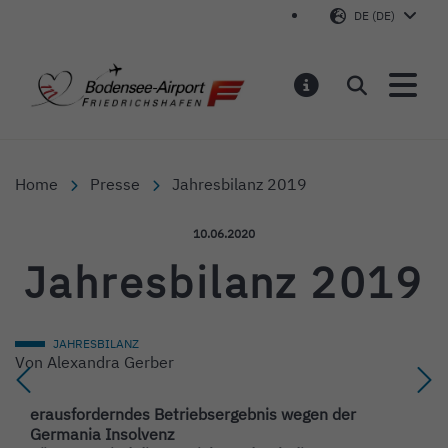
DE (DE)
Bodensee-Airport Friedr
Suchen
MELDUNGEN
Home
Presse
Jahresbilanz 2019
Veröffentlicht am:
10.06.2020
Jahresbilanz 2019
JAHRESBILANZ
Von
Alexandra Gerber
erausforderndes Betriebsergebnis wegen der
Germania Insolvenz