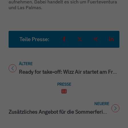
aufnehmen. Dabei handelt es sich um Fuerteventura
und Las Palmas.
Teile Presse:
Teilen auf Facebook
Teilen auf X
Teilen auf Xing
Teilen a
ÄLTERE
Titel für Presse
Ready for take-off: Wizz Air startet am Freitag den 05. Juni 2020 mit Flug nach Tuzla
PRESSE
NEUERE
Titel für Presse
Zusätzliches Angebot für die Sommerferien: Aufstockung des Flugangebotes nach Antalya