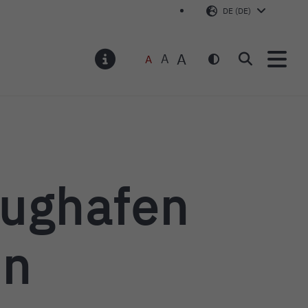
DE (DE)
A
A
A
Suchen
MELDUNGEN
lughafen
en