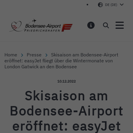
DE (DE)
Bodensee-Airport Friedr
Suchen
MELDUNGEN
Home
Presse
Skisaison am Bodensee-Airport
eröffnet: easyJet fliegt über die Wintermonate von
London Gatwick an den Bodensee
Veröffentlicht am:
10.12.2022
Skisaison am
Bodensee-Airport
eröffnet: easyJet