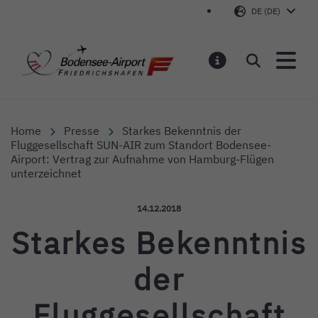
DE (DE)
Bodensee-Airport Friedr
Suchen
MELDUNGEN
Home
Presse
Starkes Bekenntnis der
Fluggesellschaft SUN-AIR zum Standort Bodensee-
Airport: Vertrag zur Aufnahme von Hamburg-Flügen
unterzeichnet
Veröffentlicht am:
14.12.2018
Starkes Bekenntnis
der
Fluggesellschaft