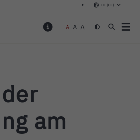
DE (DE)
A
A
A
Suchen
MELDUNGEN
 der
ung am