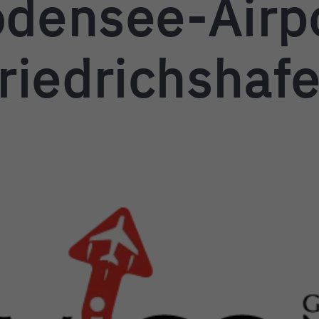
densee-Airp
riedrichshaf