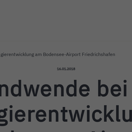
ichshafen
gierentwicklung am Bodensee-Airport Friedrichshafen
Veröffentlicht am:
16.01.2018
ndwende bei
gierentwickl