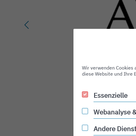
Wir verwenden Cookies au
diese Website und Ihre 
Essenzielle
Essenzielle
Webanalyse 
Webanalyse & Werbu
Andere Diens
Andere Dienste