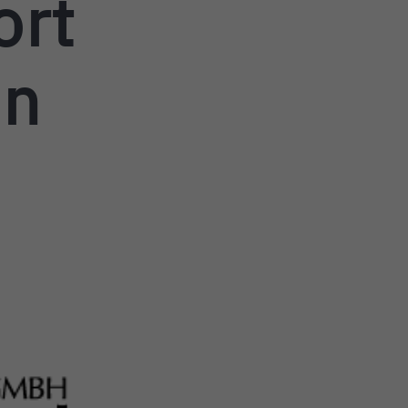
ort
en