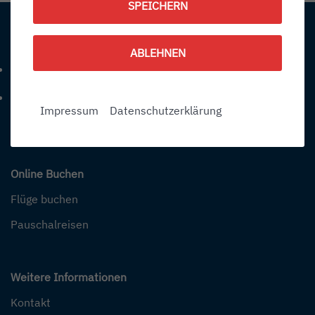
SPEICHERN
Kontakt
ABLEHNEN
+49 (0) 7541-284 0
Telefonnummer: 4 9 0 7 5 4 1 2 8 4 0
info@bodensee-airport.eu
E-Mail Adresse: info@bodensee-airport.eu
Impressum
Datenschutzerklärung
Online Buchen
Flüge buchen
Pauschalreisen
Weitere Informationen
Kontakt