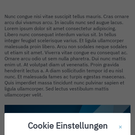
Nunc congue nisi vitae suscipit tellus mauris. Cras ornare
arcu dui vivamus arcu. In iaculis nunc sed augue lacus.
Lorem ipsum dolor sit amet consectetur adipiscing.
Libero nunc consequat interdum varius sit. In tellus
integer feugiat scelerisque varius. Et ligula ullamcorper
malesuada proin libero. Arcu non sodales neque sodales
ut etiam sit amet. Viverra vitae congue eu consequat ac.
Ornare arcu odio ut sem nulla pharetra. Dui nunc mattis
enim ut. At volutpat diam ut venenatis. Proin gravida
hendrerit lectus a. A diam sollicitudin tempor id eu nisl
nunc. Et malesuada fames ac turpis egestas maecenas.
Quis imperdiet massa tincidunt nunc pulvinar sapien et
ligula ullamcorper. Sed lectus vestibulum mattis
ullamcorper velit.
Cookie Einstellungen