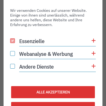
Wir verwenden Cookies auf unserer Website.
Einige von ihnen sind unerlässlich, während
andere uns helfen, diese Website und Ihre
Erfahrung zu verbessern.
Coo
Essenzielle
Essenzielle
Coo
Webanalyse & Werbung
Webanalyse & Werbung
Kontaktdaten
DOWNLOAD VCARD
Coo
Andere Dienste
Andere Dienste
Tel
+499994702343
Mobiltelefon
+4999478567
Fax
+499994702343
ALLE AKZEPTIEREN
E-mail
email@email.de