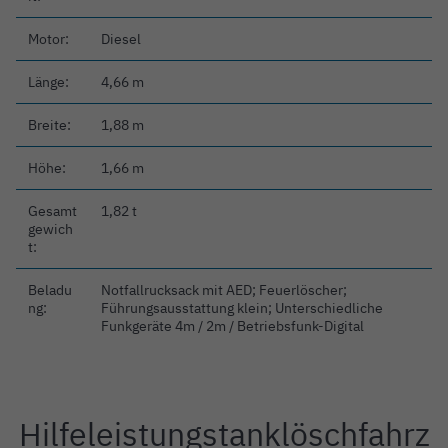
Motor:
Diesel
Länge:
4,66 m
Breite:
1,88 m
Höhe:
1,66 m
Gesamt
1,82 t
gewich
t:
Beladu
Notfallrucksack mit AED; Feuerlöscher;
ng:
Führungsausstattung klein; Unterschiedliche
Funkgeräte 4m / 2m / Betriebsfunk-Digital
Hilfeleistungstanklöschfahrz
Einleitung