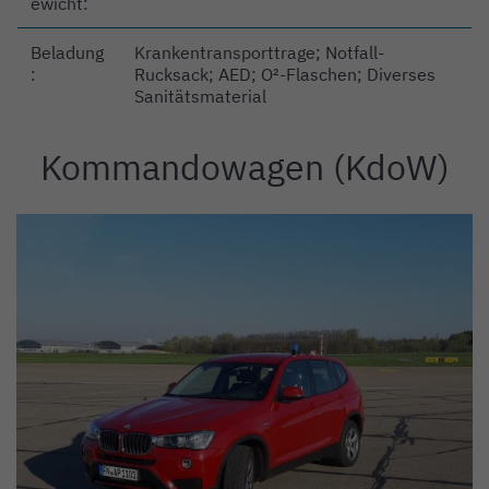
ewicht:
Beladung
Krankentransporttrage; Notfall-
:
Rucksack; AED; O²-Flaschen; Diverses
Sanitätsmaterial
Kommandowagen (KdoW)
Einleitung