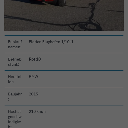
Funkruf
Florian Flughafen 1/10-1
namen:
Betrieb
Rot 10
sfunk:
Herstel
BMW
ler:
Baujahr
2015
:
Höchst
210 km/h
geschw
indigke
it: