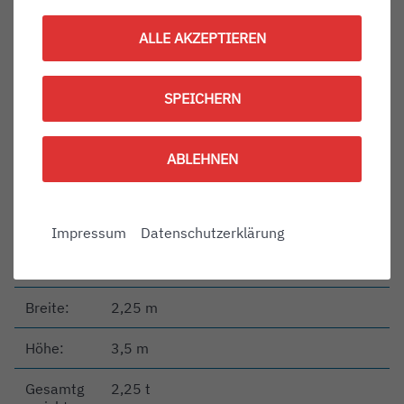
Herstelle
Daimler Benz AG
r:
ALLE AKZEPTIEREN
Baujahr:
2009
SPEICHERN
Aufbau:
Strobel
Höchstge
149 km/h
ABLEHNEN
schwindig
keit:
Motor:
Diesel
Impressum
Datenschutzerklärung
Länge:
3,5 m
Breite:
2,25 m
Höhe:
3,5 m
Gesamtg
2,25 t