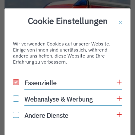
Cookie Einstellungen
Wir verwenden Cookies auf unserer Website.
Einige von ihnen sind unerlässlich, während
andere uns helfen, diese Website und Ihre
Erfahrung zu verbessern.
Coo
Essenzielle
Essenzielle
Coo
Webanalyse & Werbung
Webanalyse & Werbung
Funkrufn
Florian Flughafen 1/85-1
amen:
Coo
Andere Dienste
Andere Dienste
Betriebsf
Rot 1
unk: