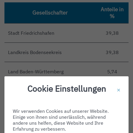
Anteile in
Gesellschafter
%
Stadt Friedrichshafen
39,38
Landkreis Bodenseekreis
39,38
Land Baden-Württemberg
5,74
Cookie Einstellungen
ZF Friedrichshafen AG
4,32
Technische Werke Friedrichshafen
4,11
Wir verwenden Cookies auf unserer Website.
GmbH
Einige von ihnen sind unerlässlich, während
andere uns helfen, diese Website und Ihre
Erfahrung zu verbessern.
Luftschiffbau Zeppelin GmbH
3,54