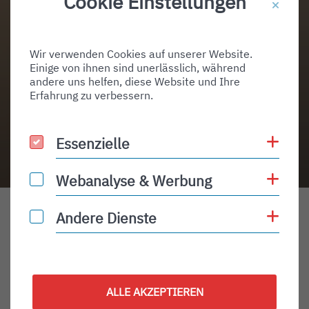
Cookie Einstellungen
Wir verwenden Cookies auf unserer Website.
Einige von ihnen sind unerlässlich, während
andere uns helfen, diese Website und Ihre
Erfahrung zu verbessern.
Coo
Essenzielle
Essenzielle
Coo
Webanalyse & Werbung
Webanalyse & Werbung
Coo
Andere Dienste
Andere Dienste
Home
Unternehmen
Publikationen
Pressebilder
Einleitung
ALLE AKZEPTIEREN